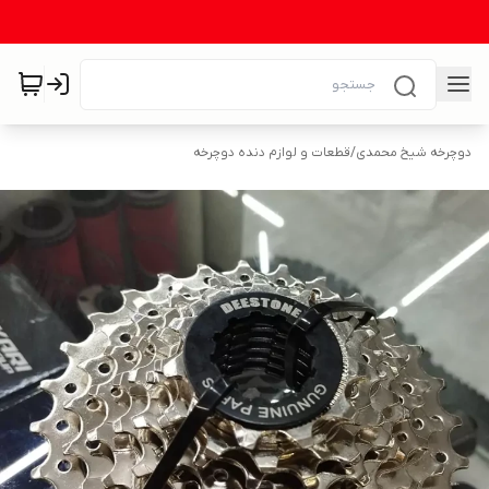
دوچرخه شیخ محمدی
/
قطعات و لوازم دنده دوچرخه