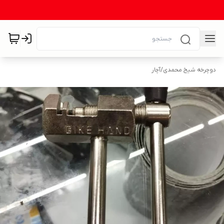
دوچرخه شیخ محمدی
/
آچار