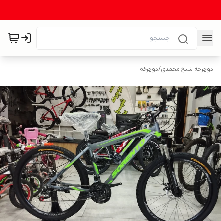
دوچرخه شیخ محمدی
/
دوچرخه