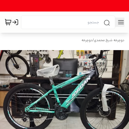
دوچرخه شیخ محمدی
/
دوچرخه