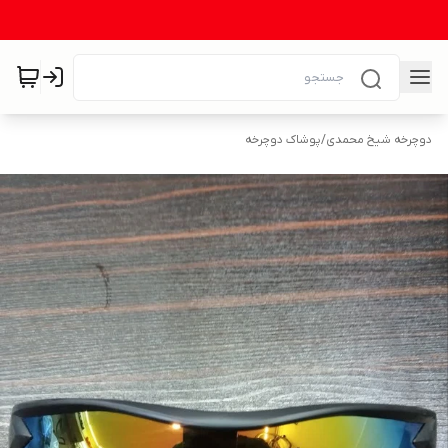
دوچرخه شیخ محمدی
/
پوشاک دوچرخه