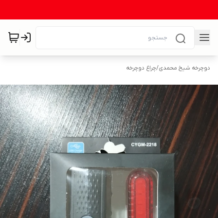
دوچرخه شیخ محمدی
/
چراغ دوچرخه