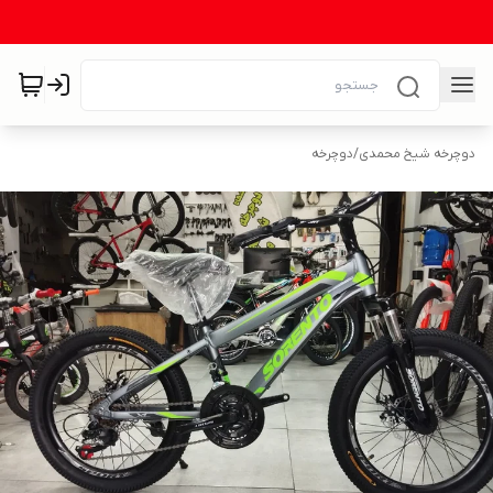
دوچرخه شیخ محمدی
/
دوچرخه