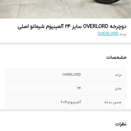
دوچرخه OVERLORD سایز 24 آلمینیوم شیمانو اصلی
برند:
OVERLORD
مشخصات
برند
OVERLORD
سایز
24
جنس بدنه
آلمینیوم6061
تعداد دنده
24
نظرات
شانژمان
SHIMANO TOURNEY TY-300