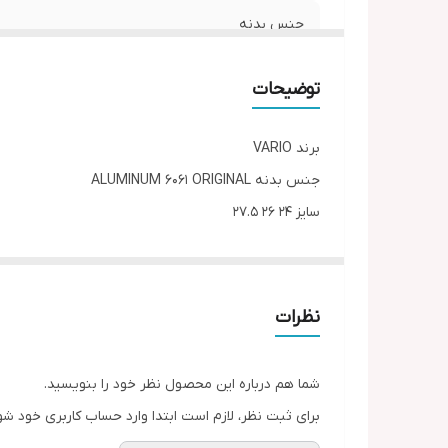
جنس بدنه
تعداد دنده
توضیحات
دست دنده
برند VARIO
شانژمان
جنس بدنه ALUMINUM 6061 ORIGINAL
سایز 24 26 27.5
اتصالات
تعداد دنده 21
لاستیک
دست دنده SHIMANO EF-500 7SPEED
شانژمان SHIMANO TOURNEY TY-300
دوشاخ
نظرات
طبق قامه NECO
ترمز
میل تنه بلبرینگی NECO
شما هم درباره این محصول نظر خود را بنویسید.
طوقه دوجداره مثلثی VARIO ALUMINUM
وزن
برای ثبت نظر، لازم است ابتدا وارد حساب کاربری خود شو
لاستیک پهن گلریز شهری WANDA