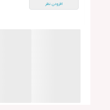
افزودن نظر
دوشاخ جلو کمک فنر دار قفل کن دار تنظیمی VARIO
اتصالات VARIO ALUMINUM
توپی جلو عقب ضامنی
ترمز جلو عقب دیسکی HIGH QUALITY