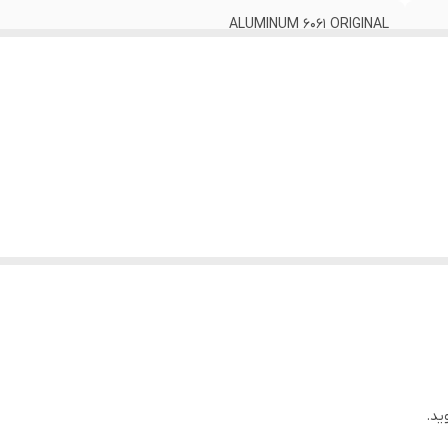
ALUMINUM 6061 ORIGINAL
21
SHIMANO EF-500 7SPEED
SHIMANO TOURNEY TY-300
VARIO ALUMINUM
پهن گلریز شهری WANDA
کمک فنر دار قفل کن دار VARIO
جلو عقب دیسک
16 کیلو
ید.