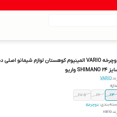
دوچرخه VARIO المینیوم کوهستان لوازم شیمانو اصلی
 24 SHIMANO واریو
ند:
VARIO
دازه
27.5
26
24
ته‌بندی
:
دوچرخه
ند
:
vario