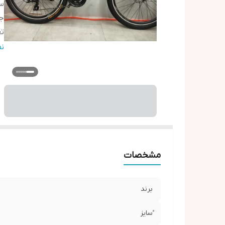
ُس
ج
تع
د
ن
شا
ات
ل
د
تر
و
مشخصات
برند
ُسایز