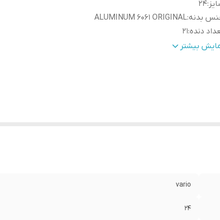
ایز
:
24
نس بدنه
:
ALUMINUM 6061 ORIGINAL
داد دنده
:
21
ست دنده
:
SHIMANO EF-500 7SPEED
مایش بیشتر
نژمان
:
SHIMANO TOURNEY TY-300
صالات
:
VARIO ALUMINUM
استیک
:
پهن گلریز شهری WANDA
وشاخ
:
کمک فنر دار قفل کن دار VARIO
مز
:
جلو عقب دیسک
زن
:
16 کیلو
vario
24