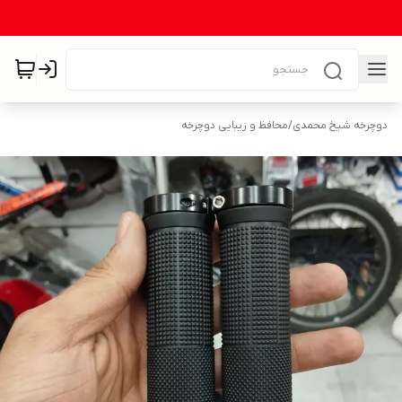
دوچرخه شیخ محمدی
/
محافظ و زیبایی دوچرخه