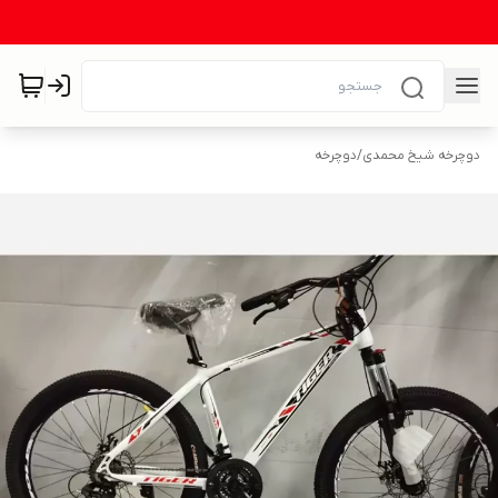
دوچرخه شیخ محمدی
/
دوچرخه