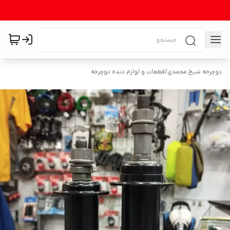
دوچرخه شیخ محمدی
/
قطعات و لوازم دنده دوچرخه