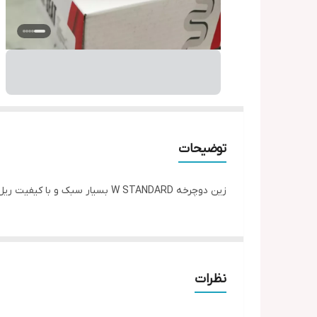
توضیحات
زین دوچرخه W STANDARD بسیار سبک و با کیفیت ریل ضد زنگ و ضد خم وزن سبک مناسب استفاده در کوهستان
نظرات