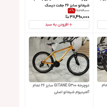
شیمانو سایز 26 جفت دیسک
18
%
47,284,000
38,490,000
افزودن به سبد
 تمام
دوچرخه GITANE G300 سایز 26 تمام
آلمینیوم شیمانو اصلی