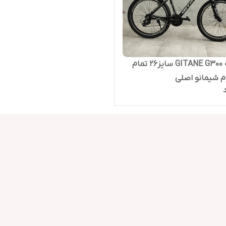
دوچرخه GITANE G300 سایز26 تمام
م شیمانو اصلی